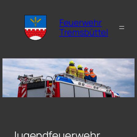
Zum
Inhalt
Feuerwehr
springen
Tremsbüttel
Jugendfeuerwehr