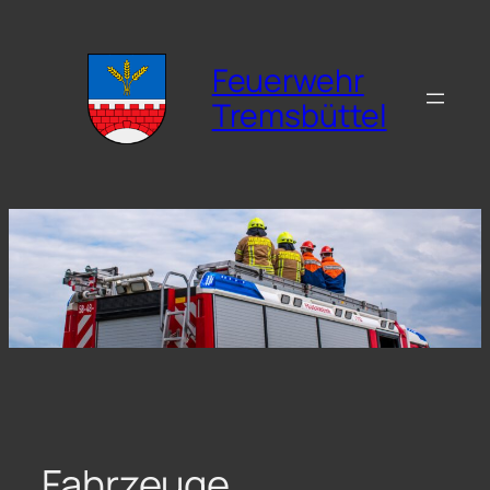
Zum
Inhalt
Feuerwehr
springen
Tremsbüttel
Fahrzeuge